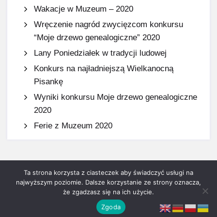
Wakacje w Muzeum – 2020
Wręczenie nagród zwycięzcom konkursu
“Moje drzewo genealogiczne” 2020
Lany Poniedziałek w tradycji ludowej
Konkurs na najładniejszą Wielkanocną
Pisankę
Wyniki konkursu Moje drzewo genealogiczne
2020
Ferie z Muzeum 2020
Ta strona korzysta z ciasteczek aby świadczyć usługi na
najwyższym poziomie. Dalsze korzystanie ze strony oznacza,
2021 Copyright ©
Muzeum Ziemi Wieluńskej
wszystkie prawa
że zgadzasz się na ich użycie.
zastrzeżone.
Zgoda