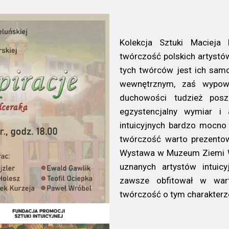
Kolekcja Sztuki Macieja
twórczość polskich artystów
tych twórców jest ich sam
wewnętrznym, zaś wypowi
duchowości tudzież posz
egzystencjalny wymiar i
intuicyjnych bardzo mocno 
twórczość warto prezentow
Wystawa w Muzeum Ziemi Wi
uznanych artystów intuic
zawsze obfitował w wart
twórczość o tym charakterz