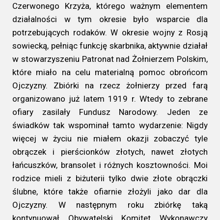
Czerwonego Krzyża, którego ważnym elementem
działalności w tym okresie było wsparcie dla
potrzebujących rodaków. W okresie wojny z Rosją
sowiecką, pełniąc funkcję skarbnika, aktywnie działał
w stowarzyszeniu Patronat nad Żołnierzem Polskim,
które miało na celu materialną pomoc obrońcom
Ojczyzny. Zbiórki na rzecz żołnierzy przed farą
organizowano już latem 1919 r. Wtedy to zebrane
ofiary zasilały Fundusz Narodowy. Jeden ze
świadków tak wspominał tamto wydarzenie: Nigdy
więcej w życiu nie miałem okazji zobaczyć tyle
obrączek i pierścionków złotych, nawet złotych
łańcuszków, bransolet i różnych kosztowności. Moi
rodzice mieli z biżuterii tylko dwie złote obrączki
ślubne, które także ofiarnie złożyli jako dar dla
Ojczyzny. W następnym roku zbiórkę taką
kontynuował Obywatelski Komitet Wykonawczy