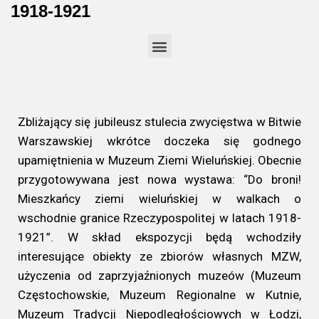
1918-1921
55-lecie twórczości artystycznej Henryka Hernanta – prezentacja
“Pasja drogą życia” 55-lecie twórczości artystycznej Henryka Hernanta
VI Muzealny Rajd Rowerowy “Wszystkie drogi prowadzą do Ożarowa”
Uroczystości upamiętnienia Święta Wojska Polskiego i setnej rocznicy Bitwy Warszawskiej
Do broni! Mieszkańcy ziemi wieluńskiej w walkach o wschodnie granice Rzeczypospolitej w latach 1918-1921
Zbliżający się jubileusz stulecia zwycięstwa w Bitwie
Warszawskiej wkrótce doczeka się godnego
upamiętnienia w Muzeum Ziemi Wieluńskiej. Obecnie
przygotowywana jest nowa wystawa: “Do broni!
Mieszkańcy ziemi wieluńskiej w walkach o
wschodnie granice Rzeczypospolitej w latach 1918-
1921”. W skład ekspozycji będą wchodziły
interesujące obiekty ze zbiorów własnych MZW,
użyczenia od zaprzyjaźnionych muzeów (Muzeum
Częstochowskie, Muzeum Regionalne w Kutnie,
Muzeum Tradycji Niepodległościowych w Łodzi,