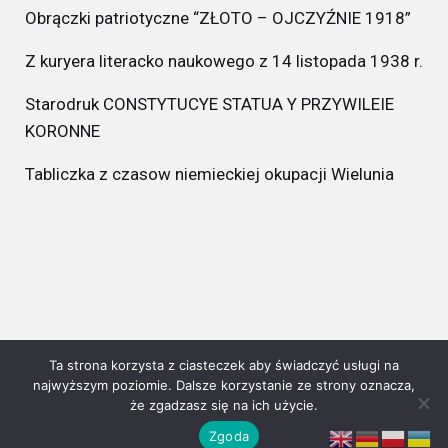
Obrączki patriotyczne “ZŁOTO – OJCZYŹNIE 1918”
Z kuryera literacko naukowego z 14 listopada 1938 r.
Starodruk CONSTYTUCYE STATUA Y PRZYWILEIE
KORONNE
Tabliczka z czasow niemieckiej okupacji Wielunia
Ta strona korzysta z ciasteczek aby świadczyć usługi na
najwyższym poziomie. Dalsze korzystanie ze strony oznacza,
2021 Copyright ©
Muzeum Ziemi Wieluńskej
wszystkie prawa
że zgadzasz się na ich użycie.
zastrzeżone.
Zgoda