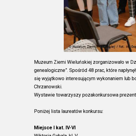
Muzeum Ziemi Wieluńskiej zorganizowało w Dzi
genealogiczne”. Spośród 48 prac, które napłyn
się wyjątkowo interesującym wykonaniem lub b
Chrzanowski.
Wystawie towarzyszy pozakonkursowa prezentacj
Poniżej lista laureatów konkursu:
Miejsce I kat. IV-VI
Wiktoria Gębala, kl. V