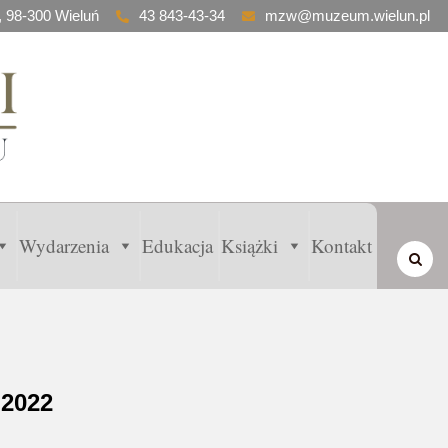
, 98-300 Wieluń
43 843-43-34
mzw@muzeum.wielun.pl
Wydarzenia
Edukacja
Książki
Kontakt
2022