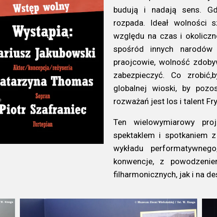
budują i nadają sens. Gd
rozpada. Ideał wolności s
względu na czas i okoliczn
spośród innych narodów 
praojcowie, wolność zdob
zabezpieczyć. Co zrobić,
globalnej wioski, by poz
rozważań jest los i talent F
Ten wielowymiarowy proje
spektaklem i spotkaniem 
wykładu performatywneg
konwencje, z powodzeni
filharmonicznych, jak i na d