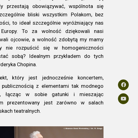
y przestają obowiązywać, wspólnota się
zczególnie bliski wszystkim Polakom, bez
ości, to ideał szczególnie wyróżniający nas
Europy. To za wolność dziękowali nasi
ywali ojcowie, a wolność zdobytą my mamy
by nie rozpuścić się w homogeniczności
ostać sobą? Idealnym przykładem do tych
ryderyka Chopina.
kt, który jest jednocześnie koncertem,
z publicznością z elementami tak modnego
o, łącząc w sobie gatunki i mieszając
em prezentowany jest zarówno w salach
eskach teatralnych.