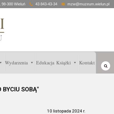
, 98-300 Wieluń
43 843-43-34
mzw@muzeum.wielun.pl
Wydarzenia
Edukacja
Książki
Kontakt
 BYCIU SOBĄ"
10 listopada 2024 r.