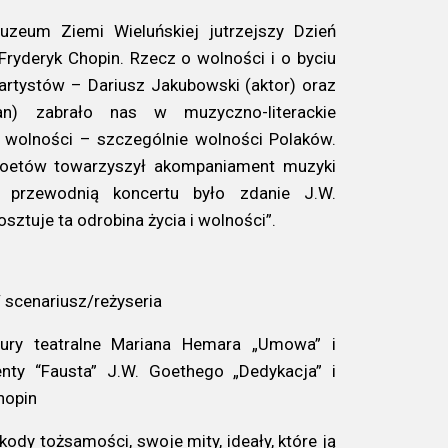
zeum Ziemi Wieluńskiej jutrzejszy Dzień
Fryderyk Chopin. Rzecz o wolności i o byciu
rtystów – Dariusz Jakubowski (aktor) oraz
ian) zabrało nas w muzyczno-literackie
 wolności – szczególnie wolności Polaków.
 poetów towarzyszył akompaniament muzyki
ą przewodnią koncertu było zdanie J.W.
ztuje ta odrobina życia i wolności”.
 scenariusz/reżyseria
ury teatralne Mariana Hemara „Umowa” i
nty “Fausta” J.W. Goethego „Dedykacja” i
hopin
dy tożsamości, swoje mity, ideały, które ją