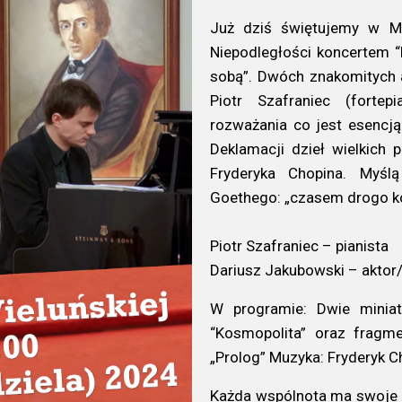
Już dziś świętujemy w Mu
Niepodległości koncertem “
sobą”. Dwóch znakomitych a
Piotr Szafraniec (fortep
rozważania co jest esencją
Deklamacji dzieł wielkich
Fryderyka Chopina. Myśl
Goethego: „czasem drogo kos
Piotr Szafraniec – pianista
Dariusz Jakubowski – aktor/
W programie: Dwie miniat
“Kosmopolita” oraz fragme
„Prolog” Muzyka: Fryderyk C
Każda wspólnota ma swoje ko