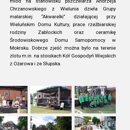
miód na stanowisku pszczelarza Andrzeja
Chrzanowskiego z Wielunia dzieła Grupy
malarskiej “Akwarelki” działającej przy
Wieluńskim Domu Kultury, prace rzeźbiarskiej
rodziny Zabłockich oraz ceramikę
Środowiskowego Domu Samopomocy w
Mokrsku. Dobrze zjeść można było na terenie
zlotu m.in. na stoiskach Kół Gospodyń Wiejskich
z Ożarowa i ze Słupska.