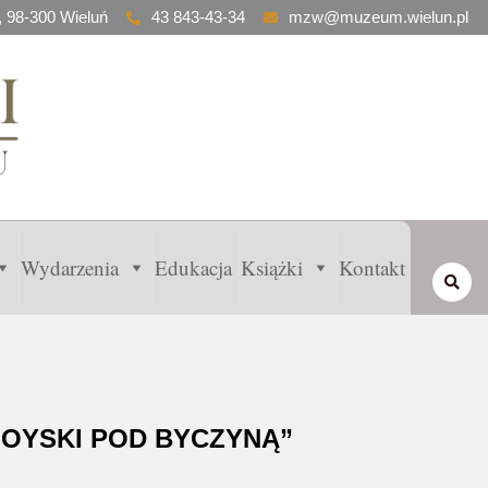
, 98-300 Wieluń
43 843-43-34
mzw@muzeum.wielun.pl
Wydarzenia
Edukacja
Książki
Kontakt
MOYSKI POD BYCZYNĄ”