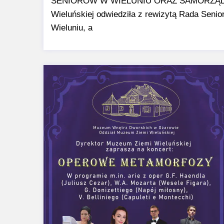
SENIORÓW W WIELUNIU ORAZ SAMORZĄDOW
Wieluńskiej odwiedziła z rewizytą Rada Seni
Wieluniu, a