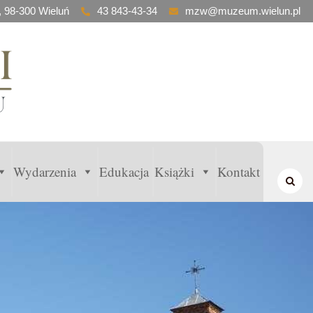
, 98-300 Wieluń
43 843-43-34
mzw@muzeum.wielun.pl
Wydarzenia
Edukacja
Książki
Kontakt