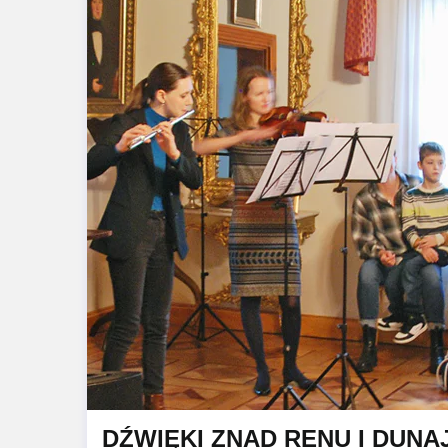
DŹWIĘKI ZNAD RENU I DUN