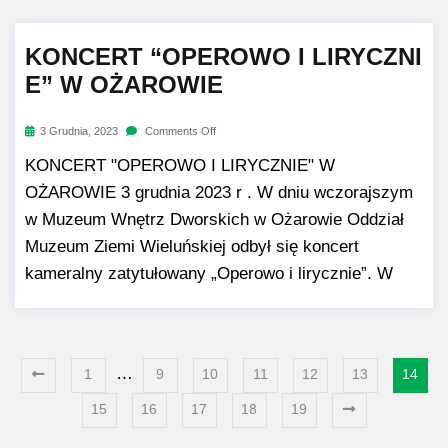
KONCERT “OPEROWO I LIRYCZNI
E” W OŻAROWIE
3 Grudnia, 2023
Comments Off
KONCERT "OPEROWO I LIRYCZNIE" W
OŻAROWIE 3 grudnia 2023 r . W dniu wczorajszym
w Muzeum Wnętrz Dworskich w Ożarowie Oddział
Muzeum Ziemi Wieluńskiej odbył się koncert
kameralny zatytułowany „Operowo i lirycznie”. W
…
1
9
10
11
12
13
14
15
16
17
18
19