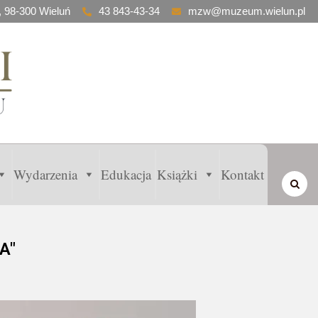
, 98-300 Wieluń
43 843-43-34
mzw@muzeum.wielun.pl
Wydarzenia
Edukacja
Książki
Kontakt
A"